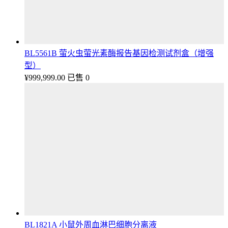
BL5561B 萤火虫萤光素酶报告基因检测试剂盒（增强
型）
¥
999,999.00
已售 0
BL1821A 小鼠外周血淋巴细胞分离液