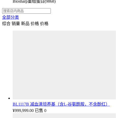
Biosharp重组蛋白
(9868)
全部分类
综合
销量
新品
价格
价格
BL1117B 减血清培养基（含L-谷氨酰胺，不含酚红）
¥
999,999.00
已售 0