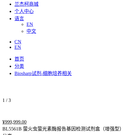
兰杰柯商城
个人中心
语言
EN
中文
CN
EN
首页
分类
Biosharp试剂-细胞培养相关
1
/
3
¥
999,999.00
BL5561B 萤火虫萤光素酶报告基因检测试剂盒（增强型）