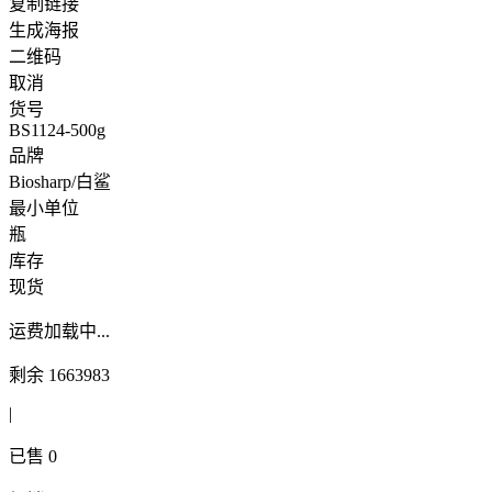
复制链接
生成海报
二维码
取消
货号
BS1124-500g
品牌
Biosharp/白鲨
最小单位
瓶
库存
现货
运费
加载中...
剩余
1663983
|
已售
0