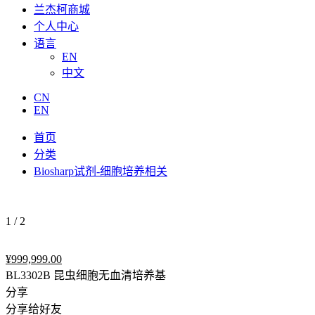
兰杰柯商城
个人中心
语言
EN
中文
CN
EN
首页
分类
Biosharp试剂-细胞培养相关
1
/
2
¥
999,999.00
BL3302B 昆虫细胞无血清培养基
分享
分享给好友